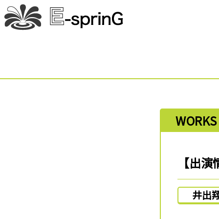
WORKS
【出演
井出